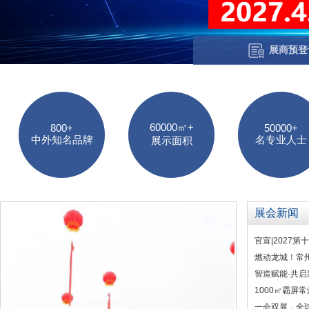
展商预登
60000㎡+
800+
50000+
中外知名品牌
名专业人士
展示面积
展会新闻
官宣|2027
燃动龙城！常
智造赋能·共启
1000㎡霸屏
一会双展，全球盛